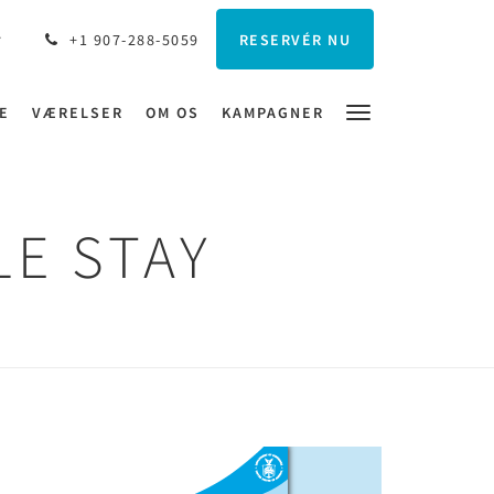
RESERVÉR NU
+1 907-288-5059
E
VÆRELSER
OM OS
KAMPAGNER
E STAY