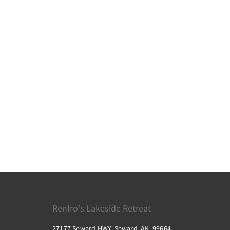
Renfro's Lakeside Retreat
27177 Seward HWY, Seward, AK, 99664,