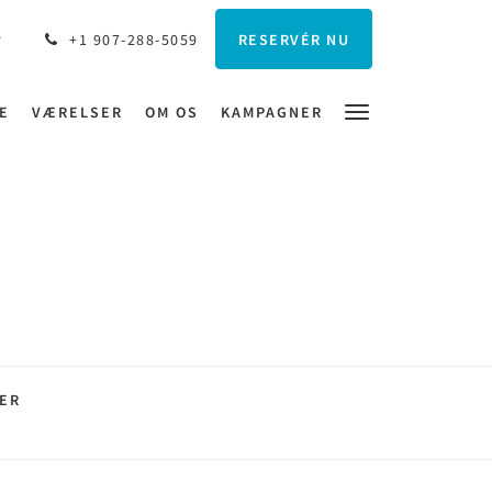
RESERVÉR NU
+1 907-288-5059
E
VÆRELSER
OM OS
KAMPAGNER
ER