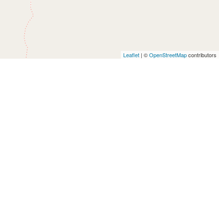
Leaflet
| ©
OpenStreetMap
contributors