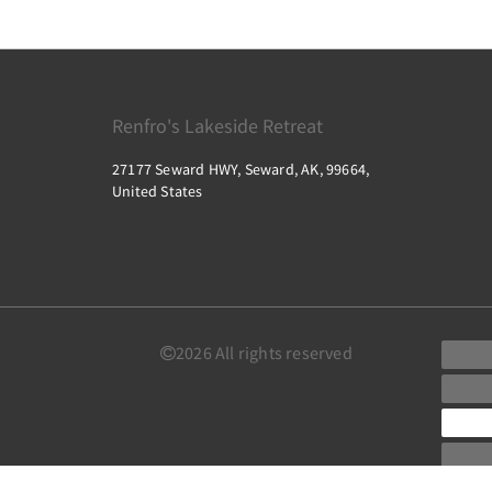
Renfro's Lakeside Retreat
27177 Seward HWY, Seward, AK, 99664,
United States
2026
All rights reserved