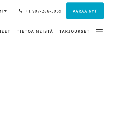
VARAA NYT
MI
+1 907-288-5059
NEET
TIETOA MEISTÄ
TARJOUKSET