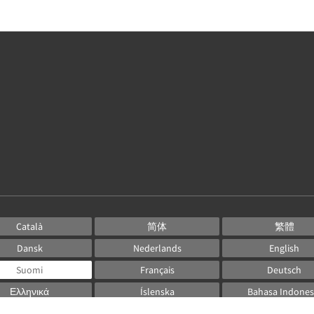
Català
简体
繁體
Dansk
Nederlands
English
Suomi
Français
Deutsch
Ελληνικά
Íslenska
Bahasa Indones
Italiano
日本語
한국인