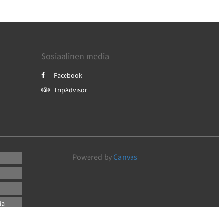
Sosiaalinen media
Facebook
TripAdvisor
Powered by
Canvas
ia