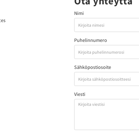
Ota yhteyttä
Nimi
tes
Puhelinnumero
Sähköpostiosoite
Viesti