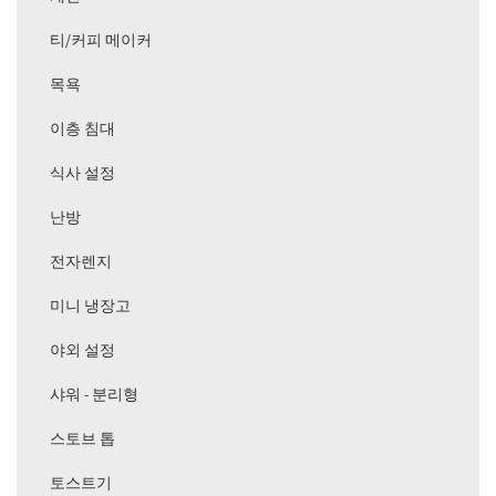
티/커피 메이커
목욕
이층 침대
식사 설정
난방
전자렌지
미니 냉장고
야외 설정
샤워 - 분리형
스토브 톱
토스트기