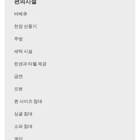
편의시설
바베큐
천장 선풍기
주방
세탁 시설
린넨과 타월 제공
금연
오븐
퀸 사이즈 침대
싱글 침대
소파 침대
계단