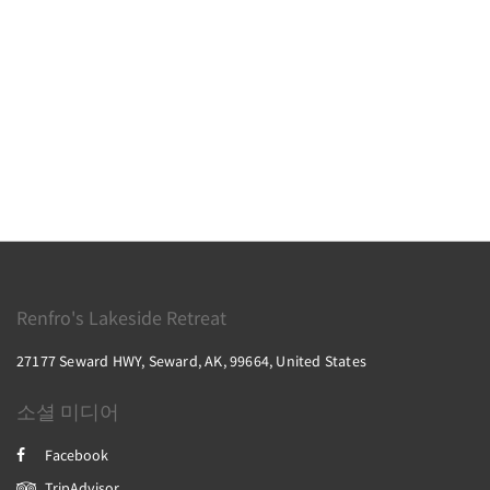
Renfro's Lakeside Retreat
27177 Seward HWY, Seward, AK, 99664, United States
소셜 미디어
Facebook
TripAdvisor