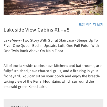
모든 이미지 보기
Lakeside View Cabins #1 - #5
Lake View - Two Story With Spiral Staircase - Sleeps Up To
Five - One Queen Bed In Upstairs Loft, One Full Futon With
One Twin Bunk Above On Main Floor
All of our lakeside cabins have kitchens and bathrooms, are
fully furnished, have charcoal grills, and a fire ring in your
front yard. You can sit on your porch and enjoy the breath-
taking view of the Kenai Mountains which surround the
emerald green Kenai Lake.