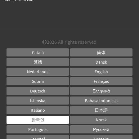
2026
All rights reserved
Català
简体
繁體
Dansk
Nederlands
English
Suomi
Français
Deutsch
Ελληνικά
Íslenska
Bahasa Indonesia
Italiano
日本語
한국인
Norsk
Português
Русский