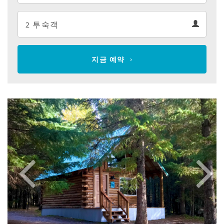
Departure
Guests
calendar
Guests
calendar
지금 예약
Previous
Next