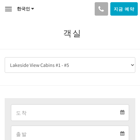
한국인
지금 예약
Toggle
navigation
객실
Arrival
Arrival
Departure
calendar